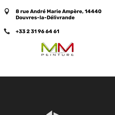

8 rue André Marie Ampère, 14440
Douvres-la-Délivrande

+33 2 31 96 64 61