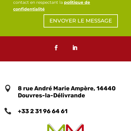
contact en respectant la
politique de
confidentialité
ENVOYER LE MESSAGE

8 rue André Marie Ampère, 14440
Douvres-la-Délivrande

+33 2 31 96 64 61